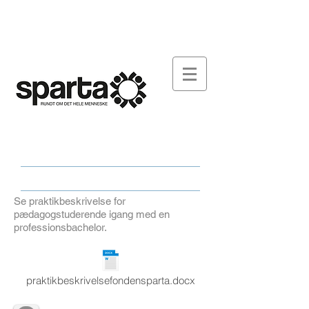
FONDEN SPARTA
ARBEJDSPLADSEN
DOWNLOAD
SY-SPARTA
AKTUELT
KONTAKT
Job hos Fonden Sparta
I praktik hos Fonden Sparta
Se praktikbeskrivelse for
pædagogstuderende igang med en
professionsbachelor.
praktikbeskrivelsefondensparta.docx