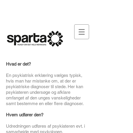
FONDEN SPARTA
ARBEJDSPLADSEN
DOWNLOAD
SY-SPARTA
AKTUELT
KONTAKT
Hvad er det?
En psykiatrisk erklæring vælges typisk,
hvis man har mistanke om, at der er
psykiatriske diagnoser til stede. Her kan
psykiateren undersøge og afklare
omfanget af den unges vanskeligheder
samt bestemme en eller flere diagnoser.
Hvem udfører den?
Udredningen udføres af psykiateren evt. i
samarbejde med psykologen.