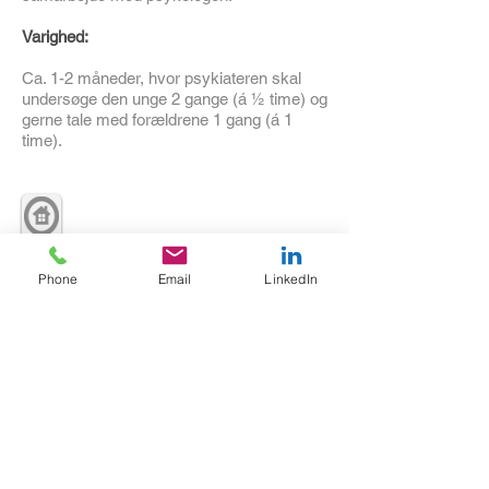
Varighed:
Ca. 1-2 måneder, hvor psykiateren skal
undersøge den unge 2 gange (á ½ time) og
gerne tale med forældrene 1 gang (á 1
time).
Kampmannsgade 12, st. Herning
CVR
32591299
Phone
Email
LinkedIn
36 16 01 00
info@fondensparta.dk
@Fondensparta 2018