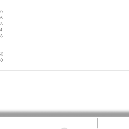
0
6
8
4
8
 2260
80
 st.