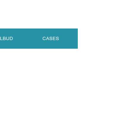
LOAD
SY-SPARTA
AKTUELT
KONTAKT
ILBUD
CASES