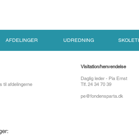
FONDEN SPARTA
ARBEJDSPLADSEN
DOWN
AFDELINGER
UDREDNING
SKOLET
Visitation/henvendelse
Daglig leder - Pia Ernst
 til afdelingerne
Tlf. 24 34 70 39
pe@fondensparta.dk
ger: