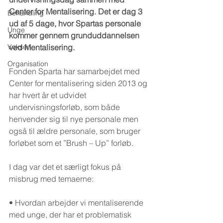
Center for Mentalisering. Det er dag 3 
Behandling
ud af 5 dage, hvor Spartas personale 
Unge
kommer gennem grunduddannelsen 
Voksen
ved Mentalisering.
Organisation
Fonden Sparta har samarbejdet med 
Center for mentalisering siden 2013 og 
har hvert år et udvidet 
undervisningsforløb, som både 
henvender sig til nye personale men 
også til ældre personale, som bruger 
forløbet som et ”Brush – Up” forløb.
I dag var det et særligt fokus på 
misbrug med temaerne:
• Hvordan arbejder vi mentaliserende 
med unge, der har et problematisk 