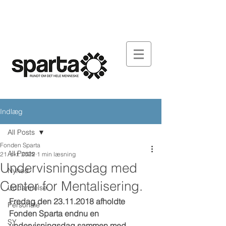
FONDEN SPARTA
ARBEJDSPLADSEN
DOWNLOAD
SY-SPARTA
AKTUELT
KONTAKT
Indlæg
All Posts
Fonden Sparta
All Posts
21. okt. 2022
1 min læsning
Undervisningsdag med
Nyhed
Center for Mentalisering.
Uddannelse
Fredag den 23.11.2018 afholdte 
Personale
Fonden Sparta endnu en 
SY
undervisningsdag sammen med 