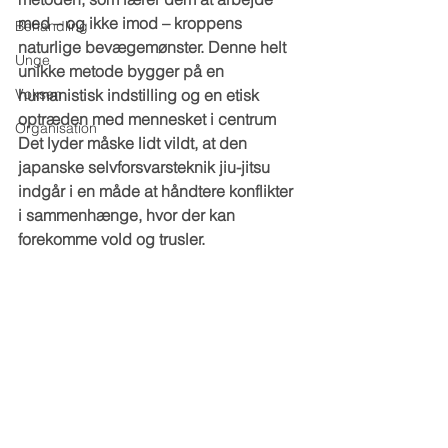
med – og ikke imod – kroppens 
Behandling
naturlige bevægemønster. Denne helt 
Unge
unikke metode bygger på en 
Voksen
humanistisk indstilling og en etisk 
optræden med mennesket i centrum 
Organisation
Det lyder måske lidt vildt, at den 
japanske selvforsvarsteknik jiu-jitsu 
indgår i en måde at håndtere konflikter 
i sammenhænge, hvor der kan 
forekomme vold og trusler.