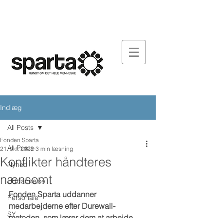
FONDEN SPARTA
ARBEJDSPLADSEN
DOWNLOAD
SY-SPARTA
AKTUELT
KONTAKT
Indlæg
All Posts
Fonden Sparta
All Posts
21. okt. 2022
3 min læsning
Konflikter håndteres
Nyhed
nænsomt
Uddannelse
Fonden Sparta uddanner 
Personale
medarbejderne efter Durewall-
SY
metoden, som lærer dem at arbejde 