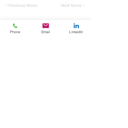
< Previous News
Next News >
Phone
Email
LinkedIn
Kampmannsgade 12, st. Herning
CVR
32591299