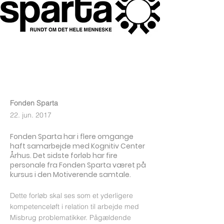
Fonden Sparta
22. jun. 2017
Fonden Sparta har i flere omgange
haft samarbejde med Kognitiv Center
Århus. Det sidste forløb har fire
personale fra Fonden Sparta været på
kursus i den Motiverende samtale.
Dette forløb skal ses som et yderligere
kompetenceløft i relation til arbejde med
Misbrug problematikker. Pågældende