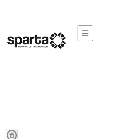
FONDEN SPARTA
ARBEJDSPLADSEN
DOWNLOAD
SY-SPARTA
AKTUELT
KONTAKT
Kampmannsgade 12, st. Herning