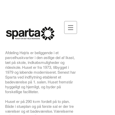
FONDEN SPARTA
ARBEJDSPLADSEN
DOWNLOAD
SY-SPARTA
AKTUELT
KONTAKT
Afdeling Højris er beliggende i et
parcelhuskvarter i den østlige del af Ikast,
tæt på skole, indkøbsmuligheder og
rideskole. Huset er fra 1973, tilbygget i
1979 og løbende moderniseret. Senest har
Sparta ved indflytning etableret et
badeværelse på 1. salen. Huset fremstår
hyggeligt og hjemligt, og byder på
forskellige faciliteter.
Huset er på 290 kvm fordelt på to plan.
Både i stueplan og på første sal er der tre
værelser og et badeværelse. Værelserne