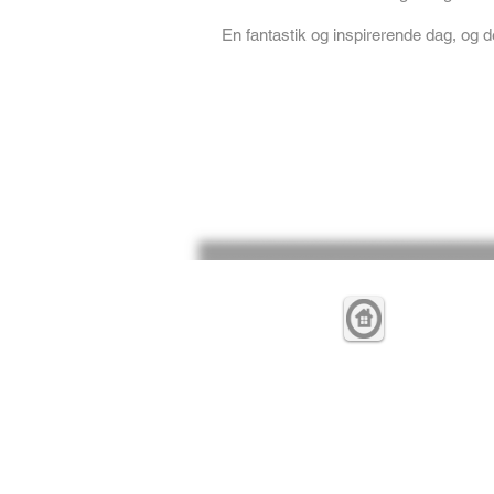
En fantastik og inspirerende dag, og d
Kampmannsgade 12,
Herning
CVR 32591299